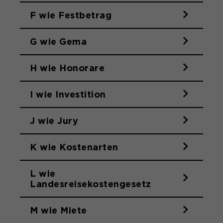
Name
SgCookieOptin.lastPreferences
F wie Festbetrag
Anbieter
G wie Gema
Laufzeit
1 Jahr
H wie Honorare
Dieser Wert speichert Ihre Consent-
Einstellungen. Unter anderem eine
I wie Investition
zufällig generierte ID, für die
Zweck
historische Speicherung Ihrer
vorgenommen Einstellungen, falls der
J wie Jury
Webseiten-Betreiber dies eingestellt
hat.
K wie Kostenarten
L wie
Landesreisekostengesetz
M wie Miete