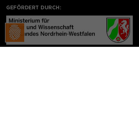
GEFÖRDERT DURCH:
UMGESETZT VOM: